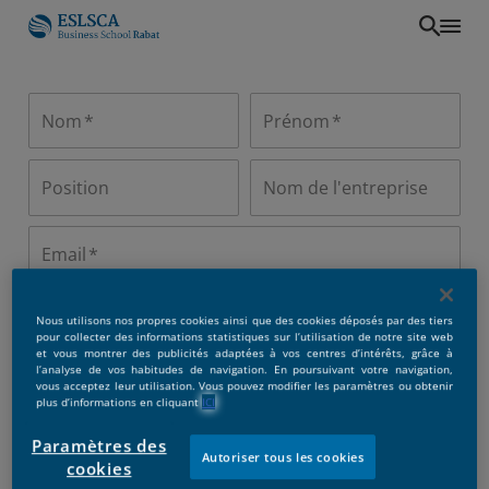
Aller
au
contenu
Nom
Prénom
principal
Position
Nom de l'entreprise
Email
Pays de
États-Unis
Téléphone
(1)
Nous utilisons nos propres cookies ainsi que des cookies déposés par des tiers
résidence
pour collecter des informations statistiques sur l’utilisation de notre site web
et vous montrer des publicités adaptées à vos centres d’intérêts, grâce à
l’analyse de vos habitudes de navigation. En poursuivant votre navigation,
vous acceptez leur utilisation. Vous pouvez modifier les paramètres ou obtenir
plus d’informations en cliquant
ICI
Paramètres des
Autoriser tous les cookies
cookies