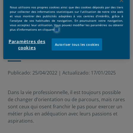
Nous utilisons nos propres cookies ainsi que des cookies déposés par des tiers
pour collecter des informations statistiques sur l’utilisation de notre site web
et vous montrer des publicités adaptées à vos centres d’intérêts, grâce à
l’analyse de vos habitudes de navigation. En poursuivant votre navigation,
vous acceptez leur utilisation. Vous pouvez modifier les paramètres ou obtenir
plus d’informations en cliquant
ICI
Paramètres des
Autoriser tous les cookies
cookies
Publicado:
25/04/2022
|
Actualizado:
17/01/2025
Dans la vie professionnelle, il est toujours possible
de changer d’orientation ou de parcours, mais rares
sont ceux qui osent franchir le pas pour exercer un
métier plus en adéquation avec leurs passions et
aspirations.