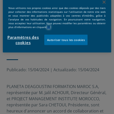
Nous utilisons nos propres cookies ainsi que des cookies déposés par des tiers
pour collecter des informations statistiques sur l’utilisation de notre site web
et vous montrer des publicités adaptées à vos centres d’intérêts, grâce à
l’analyse de vos habitudes de navigation. En poursuivant votre navigation,
vous acceptez leur utilisation. Vous pouvez modifier les paramètres ou obtenir
plus d’informations en cliquant
ICI
Paramètres des
Autoriser tous les cookies
cookies
Publicado:
15/04/2024
|
Actualizado:
15/04/2024
PLANETA DEAGOUSTINI FORMATION MAROC S.A,
représentée par M. Jalil ACHOUR, Directeur Général,
et PROJECT MANAGEMENT INSTITUTE MOROCCO,
représentée par Sara CHETOUI, Présidente, sont
heureux d'annoncer un accord de collaboration et