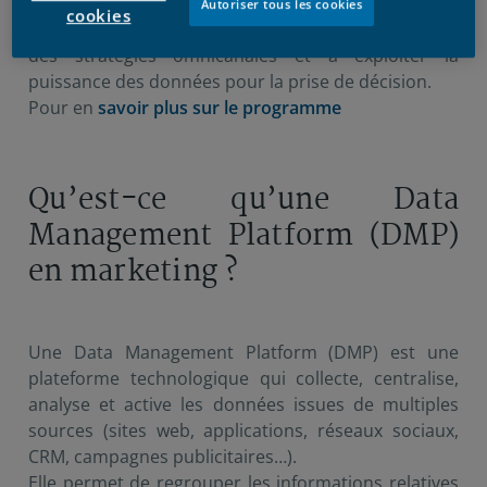
Business d’ESLSCA Rabat, les étudiants apprennent
Autoriser tous les cookies
cookies
à maîtriser les outils de data marketing, à piloter
des stratégies omnicanales et à exploiter la
puissance des données pour la prise de décision.
Pour en
savoir plus sur le programme
Qu’est-ce qu’une Data
Management Platform (DMP)
en marketing ?
Une Data Management Platform (DMP) est une
plateforme technologique qui collecte, centralise,
analyse et active les données issues de multiples
sources (sites web, applications, réseaux sociaux,
CRM, campagnes publicitaires…).
Elle permet de regrouper les informations relatives