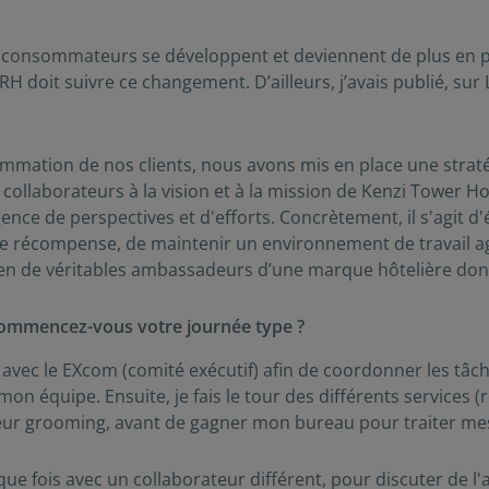
 consommateurs se développent et deviennent de plus en pl
H doit suivre ce changement. D’ailleurs, j’avais publié, sur Li
mation de nos clients, nous avons mis en place une straté
 collaborateurs à la vision et à la mission de Kenzi Tower H
ce de perspectives et d'efforts. Concrètement, il s'agit d'
de récompense, de maintenir un environnement de travail a
 en de véritables ambassadeurs d’une marque hôtelière dont 
ommencez-vous votre journée type ?
ec le EXcom (comité exécutif) afin de coordonner les tâche
mon équipe. Ensuite, je fais le tour des différents services (
eur grooming, avant de gagner mon bureau pour traiter mes e-
aque fois avec un collaborateur différent, pour discuter de