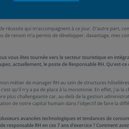
 2011, vous n'avez cessé d'évoluer dans le monde du Man
emarquable en accédant aussi rapidement aux postes à respo
 de réussite qui m’accompagnent à ce jour. D'autre part, c
gnes de renom m’a permis de développer, davantage, mes c
ous vous êtes tournée vers le secteur touristique en intég
pez, actuellement, le poste de Responsable RH. Qu'est-ce q
e mon métier de manager RH au sein de structures hôtelières
’est qu'il n'y a pa de place à la monotonie. En effet, j'ai l
plus challengeante car, au-delà de la gestion administrative,
sation de notre capital humain dans l'objectif de faire la di
 plusieurs avancées technologiques et tendances de conso
de responsable RH en ces 7 ans d’exercice ? Comment avez-