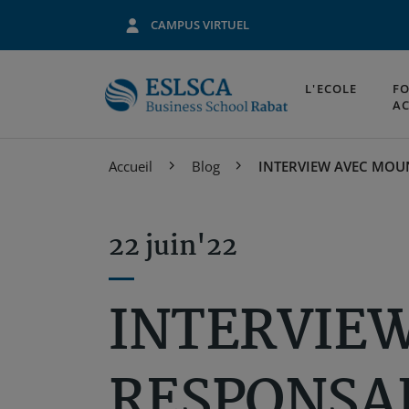
CAMPUS VIRTUEL
L'ECOLE
F
A
Aller
Accueil
Blog
INTERVIEW AVEC MOU
au
contenu
principal
22 juin'22
INTERVIE
RESPONSA