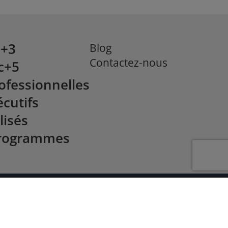
c+3
Blog
Contactez-nous
c+5
ofessionnelles
cutifs
lisés
programmes
eau des pratiques d'excellence