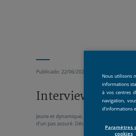
Publicado:
22/06/2022
|
Actualizado:
17/01
Nous utilisons 
informations sta
Interview avec Mo
à vos centres d
navigation, vou
d’informations 
Jeune et dynamique, Mouna Dalal trace so
d'un pas assuré. Découvrez son parcours in
Paramètres 
cookies