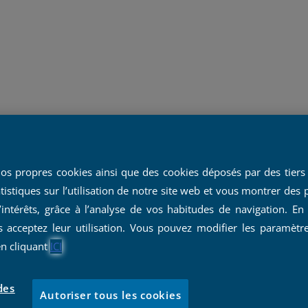
/2025
nos propres cookies ainsi que des cookies déposés par des tiers 
tistiques sur l’utilisation de notre site web et vous montrer des 
una Dalal
’intérêts, grâce à l’analyse de vos habitudes de navigation. En
s acceptez leur utilisation. Vous pouvez modifier les paramètr
en cliquant
ICI
n chemin dans le monde de l'hospitalité en tant que cadr
spirant dans cette interview réalisée par Blog Tourisme.
des
Autoriser tous les cookies