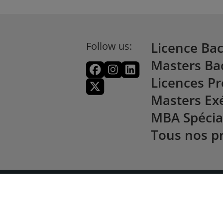
Follow us:
Licence Ba
Masters Ba
Licences Pr
Masters Exé
MBA Spécia
Tous nos 
itique de Cookies
Politique de confidentialité
Bur
iversités.