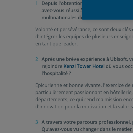
Depuis l'obtention de votre master en
avez-vous réussi à tracer ce parcours r
multinationales de renom ?
Volonté et persévérance, ce sont deux clés
d'intégrer les équipes de plusieurs ensei
en tant que leader.
Après une brève expérience à Ubisoft, v
rejoindre
Kenzi Tower Hotel
où vous occu
l'hospitalité ?
Epicurienne et bonne vivante, l'exercice d
particulièrement passionnant en hôtellerie, c
départements, ce qui rend ma mission encore 
d'innovation pour la motivation et la valori
A travers votre parcours professionnel,
Qu’avez-vous vu changer dans le métier 