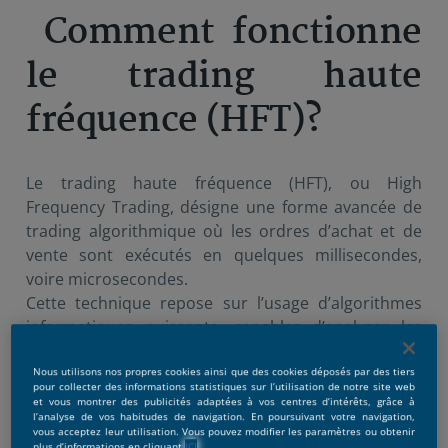
Comment fonctionne
le trading haute
fréquence (HFT)?
Le trading haute fréquence (HFT), ou High
Frequency Trading, désigne une forme avancée de
trading algorithmique où les ordres d’achat et de
vente sont exécutés en quelques millisecondes,
voire microsecondes.
Cette technique repose sur l’usage d’algorithmes
informatiques puissants, capables d’analyser les
marchés et d’effectuer des milliers de transactions à
très grande vitesse.
Nous utilisons nos propres cookies ainsi que des cookies déposés par des tiers
pour collecter des informations statistiques sur l’utilisation de notre site web
et vous montrer des publicités adaptées à vos centres d’intérêts, grâce à
l’analyse de vos habitudes de navigation. En poursuivant votre navigation,
vous acceptez leur utilisation. Vous pouvez modifier les paramètres ou obtenir
plus d’informations en cliquant
ICI