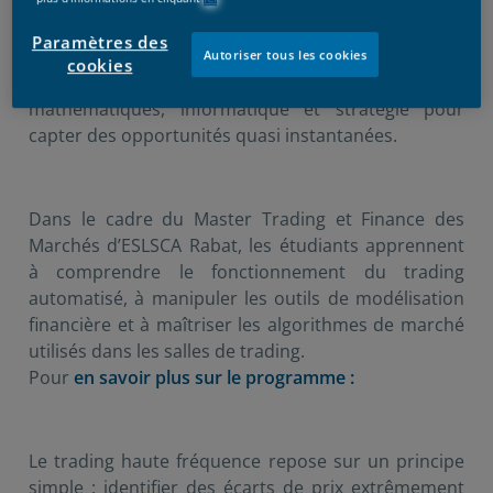
Autrefois réservée aux grandes institutions
financières et aux hedge funds, cette pratique s’est
Paramètres des
imposée comme un levier majeur de liquidité sur les
Autoriser tous les cookies
cookies
marchés mondiaux. Le HFT combine finance,
mathématiques, informatique et stratégie pour
capter des opportunités quasi instantanées.
Dans le cadre du Master Trading et Finance des
Marchés d’ESLSCA Rabat, les étudiants apprennent
à comprendre le fonctionnement du trading
automatisé, à manipuler les outils de modélisation
financière et à maîtriser les algorithmes de marché
utilisés dans les salles de trading.
Pour
en savoir plus sur le programme :
Le trading haute fréquence repose sur un principe
simple : identifier des écarts de prix extrêmement