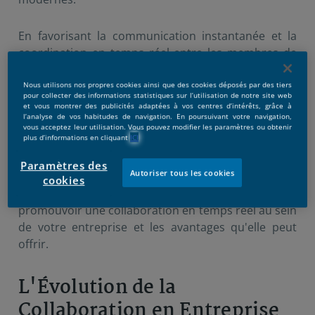
En favorisant la communication instantanée et la
coordination en temps réel entre les membres de
l'équipe, les organisations peuvent gagner en agilité,
en efficacité et en compétitivité.
Nous utilisons nos propres cookies ainsi que des cookies déposés par des tiers
pour collecter des informations statistiques sur l’utilisation de notre site web
et vous montrer des publicités adaptées à vos centres d’intérêts, grâce à
l’analyse de vos habitudes de navigation. En poursuivant votre navigation,
La culture de l’entreprise favorisant la collaboration
vous acceptez leur utilisation. Vous pouvez modifier les paramètres ou obtenir
plus d’informations en cliquant
ICI
interne, intéresse de plus en plus de
cadres
diplômés
d’études supérieures.
Paramètres des
Autoriser tous les cookies
cookies
Dans cet article, nous explorerons l'importance de
promouvoir une collaboration en temps réel au sein
de votre entreprise et les avantages qu'elle peut
offrir.
L'Évolution de la
Collaboration en Entreprise