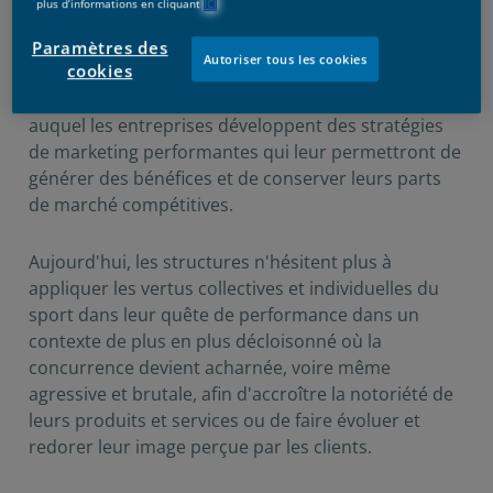
plus d’informations en cliquant
ICI
monde contemporain, tant au niveau national
qu'international, car il est perçu comme un secteur
Paramètres des
Autoriser tous les cookies
cookies
d'activité à fort poids sur le plan économique. Il est
en effet devenu un pilier de développement grâce
auquel les entreprises développent des stratégies
de marketing performantes qui leur permettront de
générer des bénéfices et de conserver leurs parts
de marché compétitives.
Aujourd'hui, les structures n'hésitent plus à
appliquer les vertus collectives et individuelles du
sport dans leur quête de performance dans un
contexte de plus en plus décloisonné où la
concurrence devient acharnée, voire même
agressive et brutale, afin d'accroître la notoriété de
leurs produits et services ou de faire évoluer et
redorer leur image perçue par les clients.