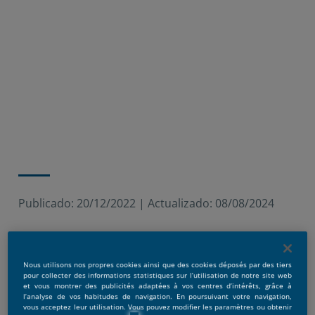
Publicado:
20/12/2022
|
Actualizado:
08/08/2024
Marketing du sport : un
Nous utilisons nos propres cookies ainsi que des cookies déposés par des tiers
secteur en pleine croissance
pour collecter des informations statistiques sur l’utilisation de notre site web
et vous montrer des publicités adaptées à vos centres d’intérêts, grâce à
l’analyse de vos habitudes de navigation. En poursuivant votre navigation,
vous acceptez leur utilisation. Vous pouvez modifier les paramètres ou obtenir
Le sport tient une place très centrale dans notre