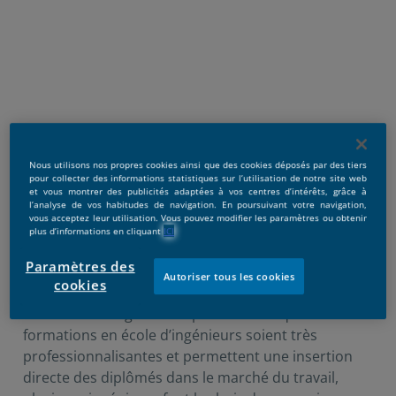
Nous utilisons nos propres cookies ainsi que des cookies déposés par des tiers
pour collecter des informations statistiques sur l’utilisation de notre site web
et vous montrer des publicités adaptées à vos centres d’intérêts, grâce à
l’analyse de vos habitudes de navigation. En poursuivant votre navigation,
vous acceptez leur utilisation. Vous pouvez modifier les paramètres ou obtenir
plus d’informations en cliquant
ICI
Publicado:
25/04/2022
|
Actualizado:
17/01/2025
Paramètres des
Autoriser tous les cookies
cookies
Êtes-vous un ingénieur diplômé ? Bien que les
formations en école d’ingénieurs soient très
professionnalisantes et permettent une insertion
directe des diplômés dans le marché du travail,