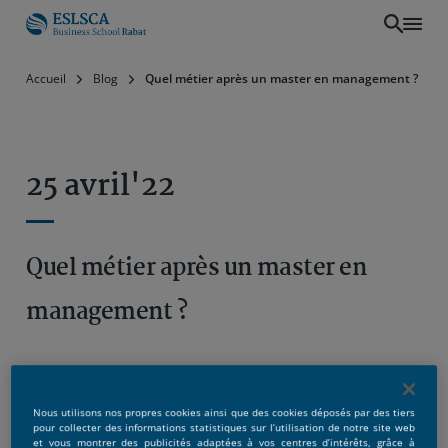
Aller
Accueil
Blog
Quel métier après un master en management ?
au
contenu
principal
25 avril'22
Quel métier après un master en
management ?
Nous utilisons nos propres cookies ainsi que des cookies déposés par des tiers
pour collecter des informations statistiques sur l’utilisation de notre site web
et vous montrer des publicités adaptées à vos centres d’intérêts, grâce à