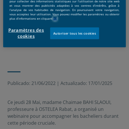
pour collecter des informations statistiques sur l’utilisation de notre site web
et vous montrer des publicités adaptées à vos centres d’intérêts, grâce à
l’analyse de vos habitudes de navigation. En poursuivant votre navigation,
vous acceptez leur utilisation. Vous pouvez modifier les paramètres ou obtenir
plus d’informations en cliquant
ICI
Paramètres des
Autoriser tous les cookies
cookies
Publicado:
21/06/2022
|
Actualizado:
17/01/2025
Ce jeudi 28 Mai, madame Chaimae BAHI SLAOUI,
professeure à OSTELEA Rabat, a organisé un
webinaire pour accompagner les bacheliers durant
cette période cruciale.