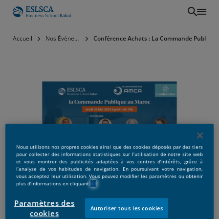
Aller
Accueil
Nos Évènements
Conférence Achats : La Commande Publique
au
contenu
principal
Conférence Achats : La
Nous utilisons nos propres cookies ainsi que des cookies déposés par des tiers
pour collecter des informations statistiques sur l’utilisation de notre site web
Commande Publique au
et vous montrer des publicités adaptées à vos centres d’intérêts, grâce à
l’analyse de vos habitudes de navigation. En poursuivant votre navigation,
Maroc
vous acceptez leur utilisation. Vous pouvez modifier les paramètres ou obtenir
plus d’informations en cliquant
ICI
Paramètres des
Autoriser tous les cookies
cookies