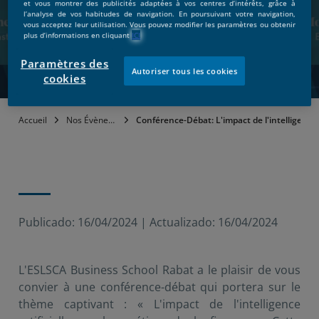
et vous montrer des publicités adaptées à vos centres d’intérêts, grâce à
métiers de la finance
l’analyse de vos habitudes de navigation. En poursuivant votre navigation,
vous acceptez leur utilisation. Vous pouvez modifier les paramètres ou obtenir
plus d’informations en cliquant
ICI
Mardi 10 Octobre
Paramètres des
Autoriser tous les cookies
cookies
Accueil
Nos Évènements
Conférence-Débat: L'impact de l'intelligence a
Publicado:
16/04/2024
|
Actualizado:
16/04/2024
L'ESLSCA Business School Rabat a le plaisir de vous
convier à une conférence-débat qui portera sur le
thème captivant : « L'impact de l'intelligence