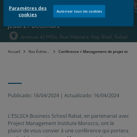
réalité »
Paramètres des
Autoriser tous les cookies
cookies
Jeudi 21 Décembre
Accueil
Nos Évènements
Conférence « Management de projet et création
Publicado:
16/04/2024
|
Actualizado:
16/04/2024
L'ESLSCA Business School Rabat, en partenariat avec
Project Management Institute Morocco, ont le
plaisir de vous convier à une conférence qui portera