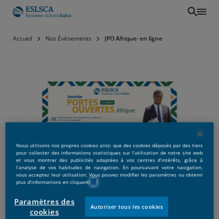
Aller
Accueil
Nos Évènements
JPO Afrique- en ligne
au
contenu
principal
JPO Afrique- en ligne
Nous utilisons nos propres cookies ainsi que des cookies déposés par des tiers
pour collecter des informations statistiques sur l’utilisation de notre site web
et vous montrer des publicités adaptées à vos centres d’intérêts, grâce à
l’analyse de vos habitudes de navigation. En poursuivant votre navigation,
vous acceptez leur utilisation. Vous pouvez modifier les paramètres ou obtenir
plus d’informations en cliquant
ICI
Paramètres des
Autoriser tous les cookies
cookies