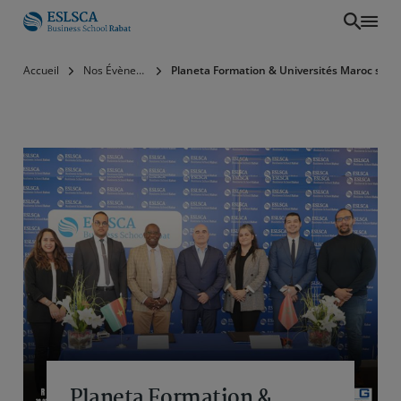
Aller
Accueil
Nos Évènements
Planeta Formation & Universités Maroc s’alli
au
contenu
principal
Planeta Formation &