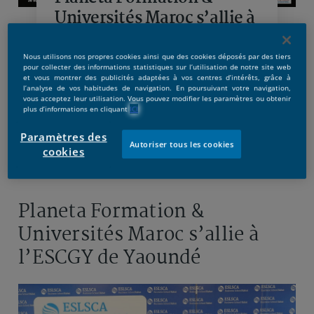
Universités Maroc s’allie à
l’ESCGY de Yaoundé
Nous utilisons nos propres cookies ainsi que des cookies déposés par des tiers
pour collecter des informations statistiques sur l’utilisation de notre site web
et vous montrer des publicités adaptées à vos centres d’intérêts, grâce à
l’analyse de vos habitudes de navigation. En poursuivant votre navigation,
vous acceptez leur utilisation. Vous pouvez modifier les paramètres ou obtenir
plus d’informations en cliquant
ICI
Paramètres des
Autoriser tous les cookies
cookies
Publicado:
12/11/2025
|
Actualizado:
12/11/2025
Planeta Formation &
Universités Maroc s’allie à
l’ESCGY de Yaoundé
Image