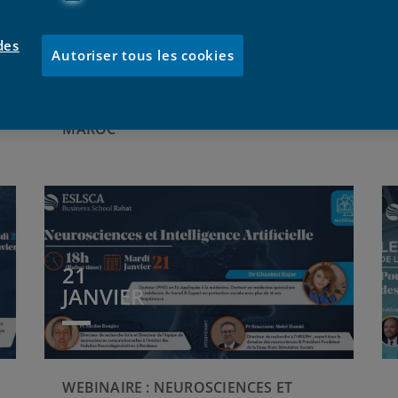
des
Autoriser tous les cookies
THE TALK: EXPÉRIENCE TOURISTIQUE
ET ÉVÈNEMENTS SPORTIFS :
OPPORTUNITÉS ET ENJEUX POUR LE
MAROC
21
JANVIER
WEBINAIRE : NEUROSCIENCES ET