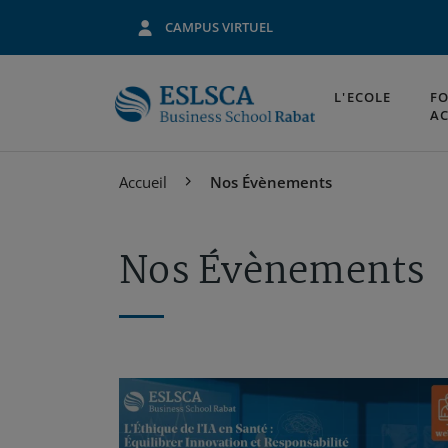
CAMPUS VIRTUEL
L'ECOLE
F
A
Aller
Accueil
Nos Évènements
au
contenu
principal
Nos Évènements