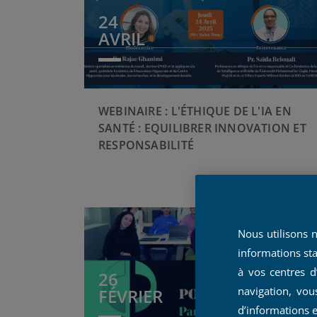
24
AVRIL
WEBINAIRE : L'ÉTHIQUE DE L'IA EN
SANTÉ : EQUILIBRER INNOVATION ET
RESPONSABILITÉ
Nous utilisons 
informations sta
à vos centres d
26
navigation, vou
FÉVRIER
d’informations 