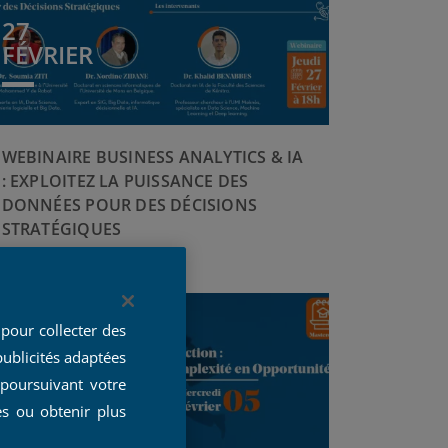
27
FÉVRIER
WEBINAIRE BUSINESS ANALYTICS & IA
: EXPLOITEZ LA PUISSANCE DES
DONNÉES POUR DES DÉCISIONS
STRATÉGIQUES
pour collecter des
publicités adaptées
 poursuivant votre
05
es ou obtenir plus
FÉVRIER