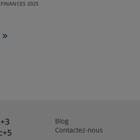
FINANCES 2025
ge
Dernière
vante
page
c+3
Blog
Contactez-nous
c+5