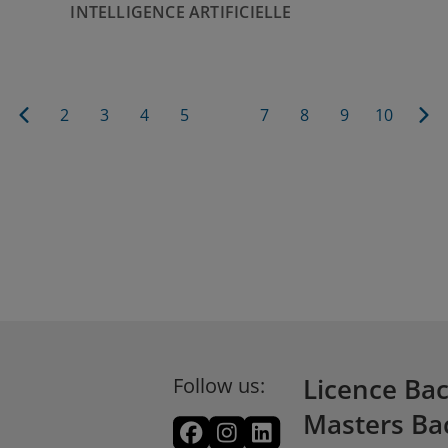
INTELLIGENCE ARTIFICIELLE
2
3
4
5
6
7
8
9
10
remière
Page
Page
Page
Page
Page
Page
Page
Page
Page
Page
Pa
age
précédente
courante
sui
Follow us:
Licence Ba
Masters Ba