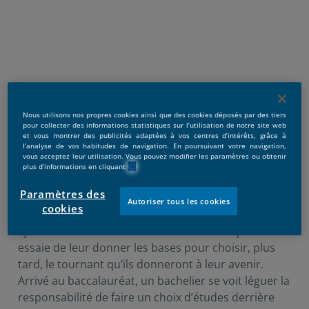
Nous utilisons nos propres cookies ainsi que des cookies déposés par des tiers
pour collecter des informations statistiques sur l’utilisation de notre site web
et vous montrer des publicités adaptées à vos centres d’intérêts, grâce à
l’analyse de vos habitudes de navigation. En poursuivant votre navigation,
vous acceptez leur utilisation. Vous pouvez modifier les paramètres ou obtenir
Publicado:
26/04/2022
|
Actualizado:
17/01/2025
plus d’informations en cliquant
ICI
Paramètres des
Autoriser tous les cookies
cookies
Depuis leur plus jeune âge, les élèves intègrent un
système d’éducation « standard » dans lequel on
essaie de leur donner les bases pour choisir, plus
tard, le tournant qu’ils donneront à leur avenir.
Arrivé au baccalauréat, un bachelier se voit léguer la
responsabilité de faire un choix d’études derrière