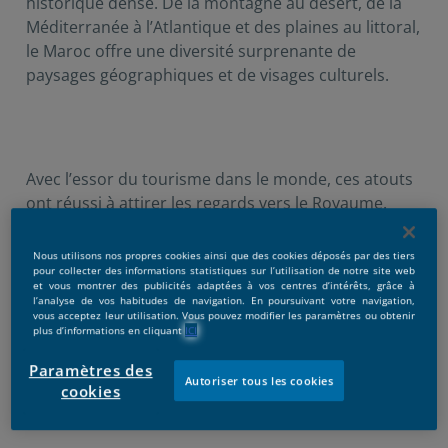
historique dense. De la montagne au désert, de la
Méditerranée à l’Atlantique et des plaines au littoral,
le Maroc offre une diversité surprenante de
paysages géographiques et de visages culturels.
Avec l’essor du tourisme dans le monde, ces atouts
ont réussi à attirer les regards vers le Royaume.
Aujourd’hui encore, ils continuent à aiguiser le
mystère et l’attrait de la destination Maroc. Dans cet
Nous utilisons nos propres cookies ainsi que des cookies déposés par des tiers
pour collecter des informations statistiques sur l’utilisation de notre site web
article, nous allons citer les différentes phases qu’à
et vous montrer des publicités adaptées à vos centres d’intérêts, grâce à
connu le tourisme au Maroc, afin de découvrir les
l’analyse de vos habitudes de navigation. En poursuivant votre navigation,
vous acceptez leur utilisation. Vous pouvez modifier les paramètres ou obtenir
circonstances historiques dans lesquelles ce
plus d’informations en cliquant
ICI
secteur a émergé et évolué.
Paramètres des
Autoriser tous les cookies
cookies
Débuts du tourisme au Maroc