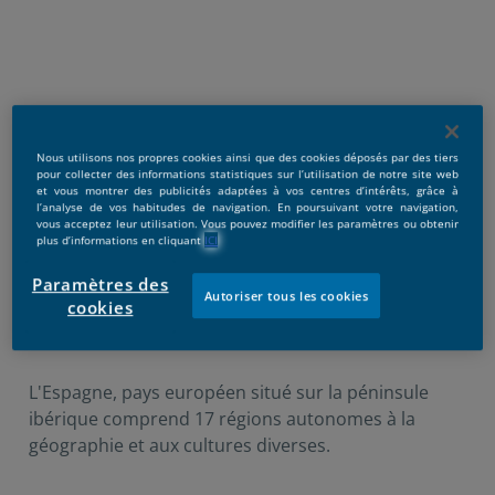
Nous utilisons nos propres cookies ainsi que des cookies déposés par des tiers
pour collecter des informations statistiques sur l’utilisation de notre site web
et vous montrer des publicités adaptées à vos centres d’intérêts, grâce à
l’analyse de vos habitudes de navigation. En poursuivant votre navigation,
vous acceptez leur utilisation. Vous pouvez modifier les paramètres ou obtenir
plus d’informations en cliquant
ICI
Paramètres des
Autoriser tous les cookies
cookies
Publicado:
23/09/2019
|
Actualizado:
17/01/2025
L'Espagne, pays européen situé sur la péninsule
ibérique comprend 17 régions autonomes à la
géographie et aux cultures diverses.